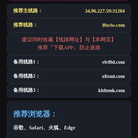
推荐主线路：
34.96.227.59:31204
推荐线路：
i9zciw.com
建议同时收藏【线路网址】与【本网页】
推荐『下载APP』 防止迷路
备用线路1：
rlvf0d.com
备用线路2：
x8xmt.com
备用线路3：
khfnmk.com
推荐浏览器：
谷歌、Safari、火狐、Edge